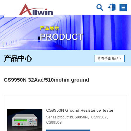
产品中心
查看全部商品
>
CS9950N 32Aac/510mohm ground
CS9950N Ground Resistance Tester
Series products:CS9950N、CS9950Y、
CS9950B